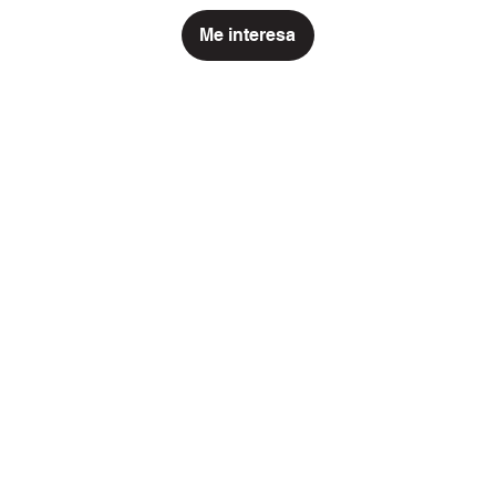
ST III (Caballo verde)
Me interesa
38 x 64 cm
Técnica mixta / tela
2023
Me interesa