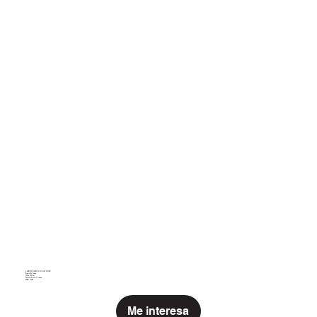
CARLOS GARCÍA DE LA NUEZ
CARLOS GARCÍA DE LA
Praxis & Logos
150 x 150 cm
Técnica mixta / lienzo
2020 - 2021
NUEZ
Me interesa