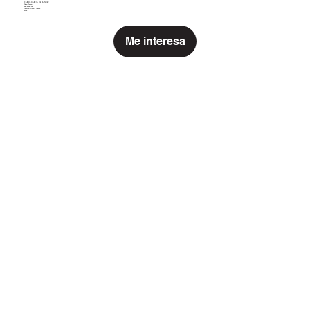
CARLOS GARCÍA DE LA NUEZ
CARLOS GARCÍA DE LA
Línea blanca
285 x 285 cm
Técnica mixta / lienzo
2024
NUEZ
Me interesa
Línea blanca
285 x 285 cm
Técnica mixta / lienzo
2024
Me interesa