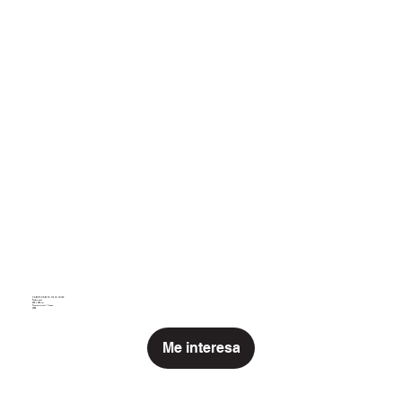
CARLOS GARCÍA DE LA NUEZ
CARLOS GARCÍA DE LA
Piedra azul
285 x 285 cm
Técnica mixta / lienzo
2024
NUEZ
Me interesa
Piedra azul
285 x 285 cm
Técnica mixta / lienzo