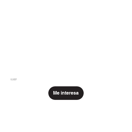
MICHELLE PRAZAK
MICHELLE PRAZAK
Sistemas Recíprocos
Sistemas Recíprocos
Me interesa
Me interesa